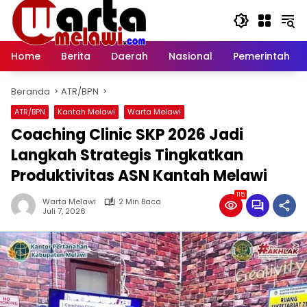
Langsung
ke
konten
Home
Berita
Daerah
Nasional
Pemerintah
Beranda
ATR/BPN
ATR/BPN
Kantah Melawi
Warta Melawi
Coaching Clinic SKP 2026 Jadi
Langkah Strategis Tingkatkan
Produktivitas ASN Kantah Melawi
115
Warta Melawi
2 Min Baca
Juli 7, 2026