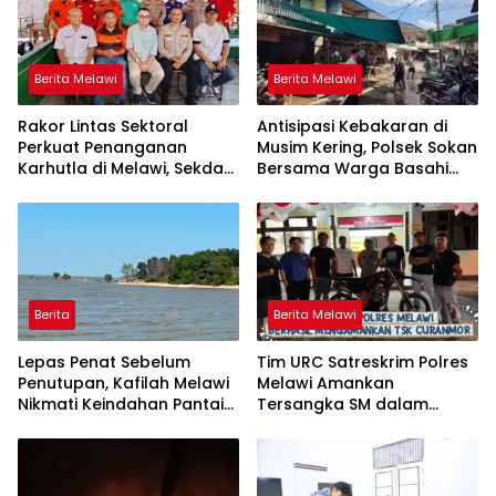
Berita Melawi
Berita Melawi
Rakor Lintas Sektoral
Antisipasi Kebakaran di
Perkuat Penanganan
Musim Kering, Polsek Sokan
Karhutla di Melawi, Sekda
Bersama Warga Basahi
Ajak Masyarakat
Atap dan Jalan
Tingkatkan Kewaspadaan
Berita
Berita Melawi
Lepas Penat Sebelum
Tim URC Satreskrim Polres
Penutupan, Kafilah Melawi
Melawi Amankan
Nikmati Keindahan Pantai
Tersangka SM dalam
Pulau Mayang
Kasus Curanmor di Desa
Paal