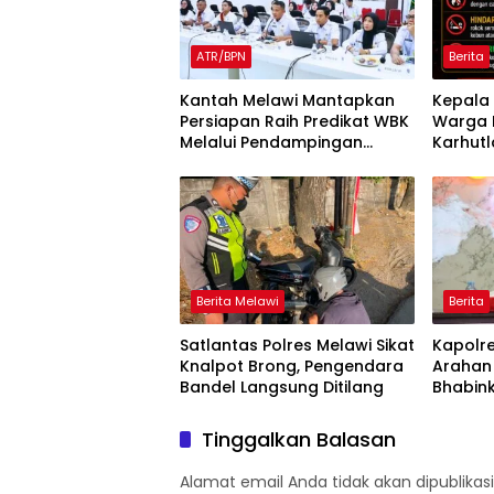
ATR/BPN
Berita
Kantah Melawi Mantapkan
Kepala 
Persiapan Raih Predikat WBK
Warga 
Melalui Pendampingan
Karhutl
Evaluasi dan Verifikasi
Larang
Lapangan
Berita Melawi
Berita
Satlantas Polres Melawi Sikat
Kapolr
Knalpot Brong, Pengendara
Arahan
Bandel Langsung Ditilang
Bhabin
Rakor 
Tinggalkan Balasan
Alamat email Anda tidak akan dipublikasi