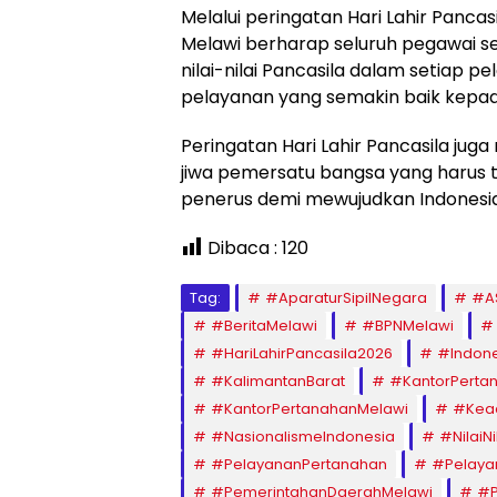
Melalui peringatan Hari Lahir Panca
Melawi berharap seluruh pegawai 
nilai-nilai Pancasila dalam setiap
pelayanan yang semakin baik kepa
Peringatan Hari Lahir Pancasila ju
jiwa pemersatu bangsa yang harus t
penerus demi mewujudkan Indonesia y
Dibaca :
120
Tag:
#AparaturSipilNegara
#A
#BeritaMelawi
#BPNMelawi
#HariLahirPancasila2026
#Indone
#KalimantanBarat
#KantorPerta
#KantorPertanahanMelawi
#Kead
#NasionalismeIndonesia
#NilaiNi
#PelayananPertanahan
#Pelaya
#PemerintahanDaerahMelawi
#P