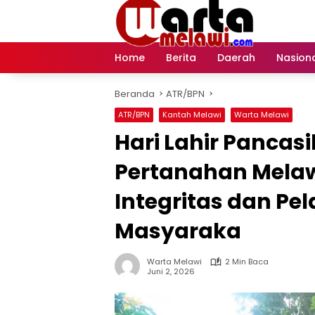
Langsung
ke
konten
Home
Berita
Daerah
Nasion
Beranda
ATR/BPN
ATR/BPN
Kantah Melawi
Warta Melawi
Hari Lahir Pancasi
Pertanahan Mela
Integritas dan Pe
Masyaraka
Warta Melawi
2 Min Baca
Juni 2, 2026