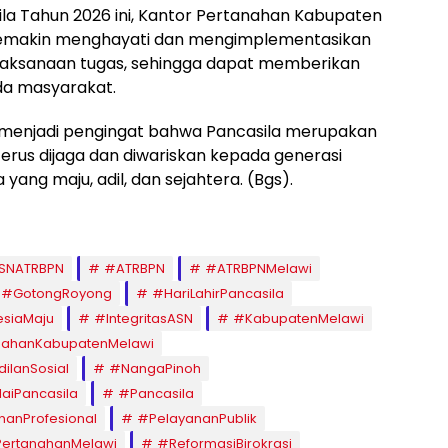
sila Tahun 2026 ini, Kantor Pertanahan Kabupaten
semakin menghayati dan mengimplementasikan
 pelaksanaan tugas, sehingga dapat memberikan
da masyarakat.
ga menjadi pengingat bahwa Pancasila merupakan
erus dijaga dan diwariskan kepada generasi
ang maju, adil, dan sejahtera. (Bgs).
SNATRBPN
#ATRBPN
#ATRBPNMelawi
#GotongRoyong
#HariLahirPancasila
siaMaju
#IntegritasASN
#KabupatenMelawi
nahanKabupatenMelawi
ilanSosial
#NangaPinoh
laiPancasila
#Pancasila
nanProfesional
#PelayananPublik
ertanahanMelawi
#ReformasiBirokrasi