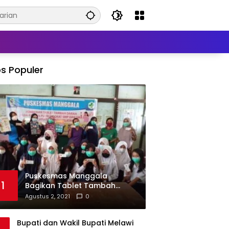
s Populer
Puskesmas Manggala
1
Bagikan Tablet Tambah
Darah di Beberapa Sekolah
Agustus 2, 2021
0
Bupati dan Wakil Bupati Melawi