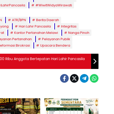
LahirPancasila
#WiwitWidyaWirawati
N
ATR/BPN
Berita Daerah
oyong
Hari Lahir Pancasila
Integritas
rat
Kantor Pertanahan Melawi
Nanga Pinoh
ayanan Pertanahan
Pelayanan Publik
eformasi Birokrasi
Upacara Bendera
00 Ribu Anggota Bertepatan Hari Lahir Pancasila