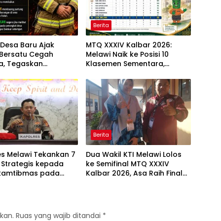
Berita
Desa Baru Ajak
MTQ XXXIV Kalbar 2026:
Bersatu Cegah
Melawi Naik ke Posisi 10
a, Tegaskan
Klasemen Sementara,
an Membakar Lahan
Perjuangan Menuju Peringkat
Lebih Baik Berlanjut
Berita
es Melawi Tekankan 7
Dua Wakil KTI Melawi Lolos
 Strategis kepada
ke Semifinal MTQ XXXIV
kamtibmas pada
Kalbar 2026, Asa Raih Final
FT Binmas 2026
dan Dongkrak Peringkat
Kafilah
kan.
Ruas yang wajib ditandai
*