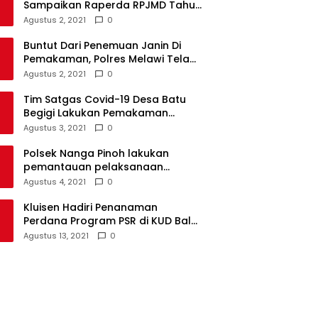
Sampaikan Raperda RPJMD Tahun
2021-2026 ke DPRD
Agustus 2, 2021
0
Buntut Dari Penemuan Janin Di
Pemakaman, Polres Melawi Telah
Tetapkan 4 Tersangka
Agustus 2, 2021
0
Tim Satgas Covid-19 Desa Batu
Begigi Lakukan Pemakaman
Pasien Covid-19 Sesuai Prokes
Agustus 3, 2021
0
Polsek Nanga Pinoh lakukan
pemantauan pelaksanaan
vaksinasi covid-19 tahap 2
Agustus 4, 2021
0
Kluisen Hadiri Penanaman
Perdana Program PSR di KUD Bale
Yotro Beloyan
Agustus 13, 2021
0