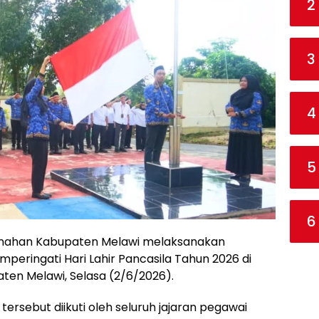
2
3
4
5
6
nahan Kabupaten Melawi melaksanakan
eringati Hari Lahir Pancasila Tahun 2026 di
en Melawi, Selasa (2/6/2026).
rsebut diikuti oleh seluruh jajaran pegawai