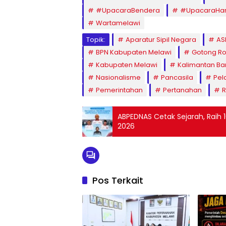
#UpacaraBendera
#UpacaraHari
Wartamelawi
Topik:
Aparatur Sipil Negara
AS
BPN Kabupaten Melawi
Gotong R
Kabupaten Melawi
Kalimantan Ba
Nasionalisme
Pancasila
Pel
Pemerintahan
Pertanahan
R
ABPEDNAS Cetak Sejarah, Raih 1
2026
Pos Terkait