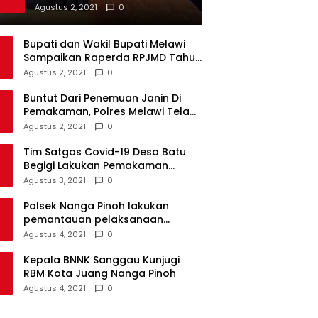
Darah di Beberapa Sekolah
Agustus 2, 2021
0
Bupati dan Wakil Bupati Melawi
Sampaikan Raperda RPJMD Tahun
2021-2026 ke DPRD
Agustus 2, 2021
0
Buntut Dari Penemuan Janin Di
Pemakaman, Polres Melawi Telah
Tetapkan 4 Tersangka
Agustus 2, 2021
0
Tim Satgas Covid-19 Desa Batu
Begigi Lakukan Pemakaman
Pasien Covid-19 Sesuai Prokes
Agustus 3, 2021
0
Polsek Nanga Pinoh lakukan
pemantauan pelaksanaan
vaksinasi covid-19 tahap 2
Agustus 4, 2021
0
Kepala BNNK Sanggau Kunjugi
RBM Kota Juang Nanga Pinoh
Agustus 4, 2021
0