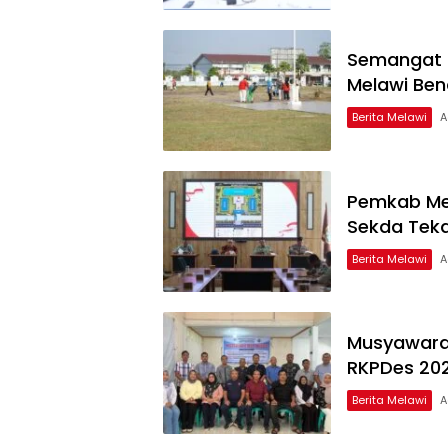
Semangat 
Melawi Ben
Berita Melawi
A
Pemkab Mel
Sekda Teka
Berita Melawi
A
Musyawara
RKPDes 20
Berita Melawi
A