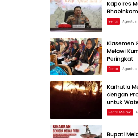
Kapolres M
Bhabinkam
Berita
Agustus 
Klasemen S
Melawi Kum
Peringkat
Berita
Agustus 
Karhutla M
dengan Pro
untuk Wat
Berita Melawi
A
Bupati Mel