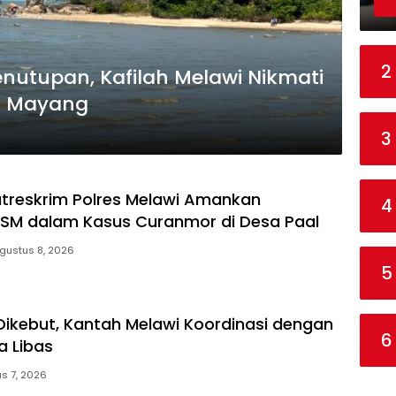
2
nutupan, Kafilah Melawi Nikmati
u Mayang
3
treskrim Polres Melawi Amankan
4
SM dalam Kasus Curanmor di Desa Paal
gustus 8, 2026
5
Dikebut, Kantah Melawi Koordinasi dengan
6
 Libas
s 7, 2026