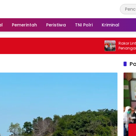
al
Pemerintah
Peristiwa
TNI Polri
Kriminal
Rakor Lintas Sektoral Perku
Penanganan Karhutla di M
Ajak Masyarakat Tingkatk
Kewaspadaan
Po