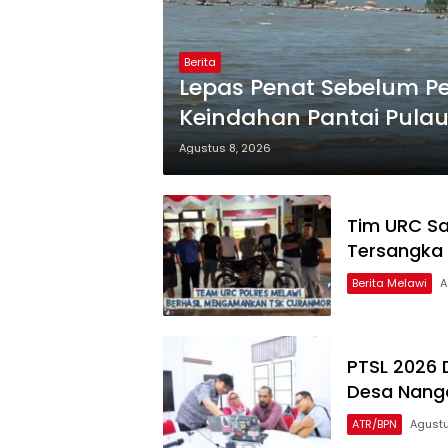
Berita
Lepas Penat Sebelum Pe
Keindahan Pantai Pula
Agustus 8, 2026
Tim URC Sa
Tersangka 
Berita Melawi
A
PTSL 2026 
Desa Nanga
ATR/BPN
Agustu