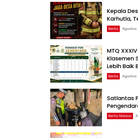
Kepala Des
Karhutla,
Berita
Agustus 
MTQ XXXIV K
Klasemen S
Lebih Baik 
Berita
Agustus 
Satlantas P
Pengendara
Berita Melawi
A