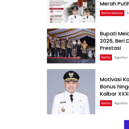
Merah Puti
Berita Melawi
A
Bupati Mel
2026, Beri
Prestasi
Berita
Agustus 
Motivasi K
Bonus hing
Kalbar XXX
Berita
Agustus 