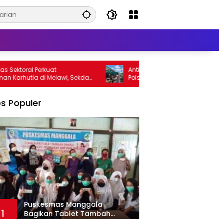
at
Antisipasi Kebakaran di Musim Kering,
elawi, Sekda
Polsek Sokan Bersama Warga Basahi
an
Atap dan Jalan
s Populer
Puskesmas Manggala
1
Bagikan Tablet Tambah