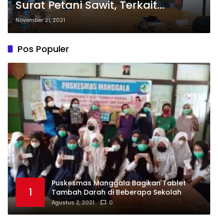
Surat Petani Sawit, Terkait
Permasalahan Dengan PT. Citra
November 21, 2021
Mahkota
Pos Populer
Puskesmas Manggala Bagikan Tablet
1
Tambah Darah di Beberapa Sekolah
Agustus 2, 2021
0