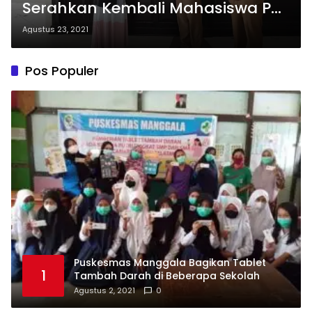
Serahkan Kembali Mahasiswa PKL
IAIN-Pontianak Ke Kampus
Agustus 23, 2021
Pos Populer
Puskesmas Manggala Bagikan Tablet
1
Tambah Darah di Beberapa Sekolah
Agustus 2, 2021
0