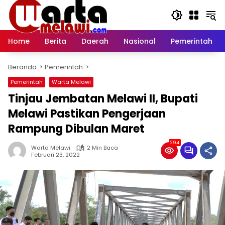
Langsung
ke
konten
Home
Berita
Daerah
Nasional
Pemerintah
Beranda
Pemerintah
Pemerintah
Warta Melawi
Tinjau Jembatan Melawi II, Bupati
Melawi Pastikan Pengerjaan
Rampung Dibulan Maret
294
Warta Melawi
2 Min Baca
Februari 23, 2022