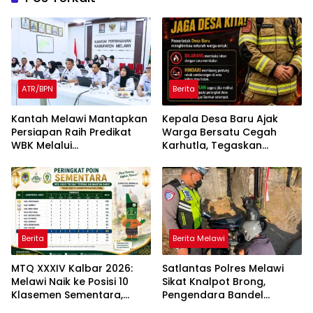
ATR/BPN
Berita
Kantah Melawi Mantapkan
Kepala Desa Baru Ajak
Persiapan Raih Predikat
Warga Bersatu Cegah
WBK Melalui
Karhutla, Tegaskan
Pendampingan Evaluasi
Larangan Membakar
dan Verifikasi Lapangan
Lahan
Berita
Berita Melawi
MTQ XXXIV Kalbar 2026:
Satlantas Polres Melawi
Melawi Naik ke Posisi 10
Sikat Knalpot Brong,
Klasemen Sementara,
Pengendara Bandel
Perjuangan Menuju
Langsung Ditilang