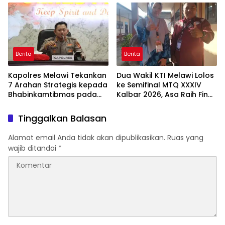
Peringkat Lebih Baik
Berlanjut
Berita
Berita
Kapolres Melawi Tekankan
Dua Wakil KTI Melawi Lolos
7 Arahan Strategis kepada
ke Semifinal MTQ XXXIV
Bhabinkamtibmas pada
Kalbar 2026, Asa Raih Final
Rakor FT Binmas 2026
dan Dongkrak Peringkat
Kafilah
Tinggalkan Balasan
Alamat email Anda tidak akan dipublikasikan.
Ruas yang
wajib ditandai
*