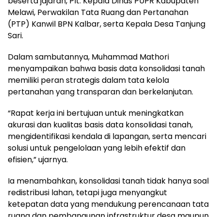
beserta jajaran, Plt. Kepala Dinas PUPR Kabupaten
Melawi, Perwakilan Tata Ruang dan Pertanahan
(PTP) Kanwil BPN Kalbar, serta Kepala Desa Tanjung
Sari.
Dalam sambutannya, Muhammad Mathori
menyampaikan bahwa basis data konsolidasi tanah
memiliki peran strategis dalam tata kelola
pertanahan yang transparan dan berkelanjutan.
“Rapat kerja ini bertujuan untuk meningkatkan
akurasi dan kualitas basis data konsolidasi tanah,
mengidentifikasi kendala di lapangan, serta mencari
solusi untuk pengelolaan yang lebih efektif dan
efisien,” ujarnya.
Ia menambahkan, konsolidasi tanah tidak hanya soal
redistribusi lahan, tetapi juga menyangkut
ketepatan data yang mendukung perencanaan tata
ruang dan pembangunan infrastruktur desa maupun