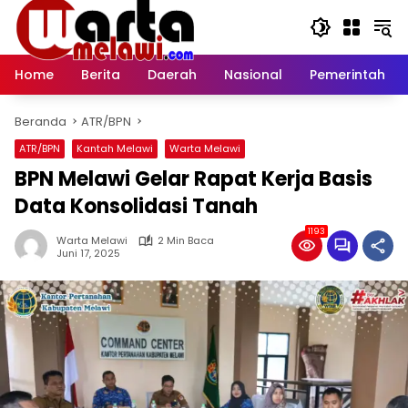
Langsung
ke
konten
Home
Berita
Daerah
Nasional
Pemerintah
Beranda
ATR/BPN
ATR/BPN
Kantah Melawi
Warta Melawi
BPN Melawi Gelar Rapat Kerja Basis
Data Konsolidasi Tanah
1193
Warta Melawi
2 Min Baca
Juni 17, 2025