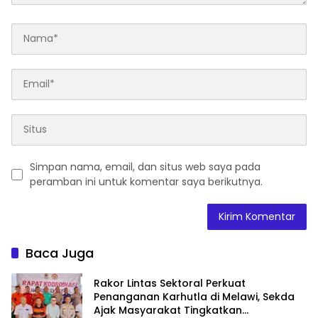
Simpan nama, email, dan situs web saya pada
peramban ini untuk komentar saya berikutnya.
Baca Juga
Rakor Lintas Sektoral Perkuat
Penanganan Karhutla di Melawi, Sekda
Ajak Masyarakat Tingkatkan