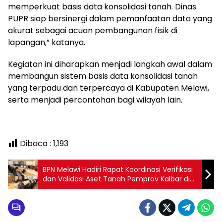
memperkuat basis data konsolidasi tanah. Dinas
PUPR siap bersinergi dalam pemanfaatan data yang
akurat sebagai acuan pembangunan fisik di
lapangan,” katanya.
Kegiatan ini diharapkan menjadi langkah awal dalam
membangun sistem basis data konsolidasi tanah
yang terpadu dan terpercaya di Kabupaten Melawi,
serta menjadi percontohan bagi wilayah lain.
Dibaca :
1,193
BPN Melawi Hadiri Rapat Koordinasi Verifikasi
dan Validasi Aset Tanah Pemprov Kalbar di
Kabupaten Melawi