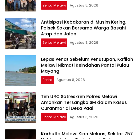
Kewaspadaan
Berita Melawi
Agustus 8, 2026
Antisipasi Kebakaran di Musim Kering,
Polsek Sokan Bersama Warga Basahi
Atap dan Jalan
Berita Melawi
Agustus 8, 2026
Lepas Penat Sebelum Penutupan, Kafilah
Melawi Nikmati Keindahan Pantai Pulau
Mayang
Berita
Agustus 8, 2026
Tim URC Satreskrim Polres Melawi
Amankan Tersangka SM dalam Kasus
Curanmor di Desa Paal
Berita Melawi
Agustus 8, 2026
Karhutla Melawi Kian Meluas, Sekitar 757