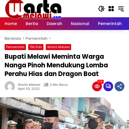
Langsung
ke
konten
Home
Berita
Daerah
Nasional
Pemerintah
Beranda
Pemerintah
Pemerintah
TNI Polri
Warta Melawi
Bupati Melawi Meminta Warga
Nanga Pinoh Mendukung Lomba
Perahu Hias dan Dragon Boat
270
Warta Melawi
2 Min Baca
April 30, 2022