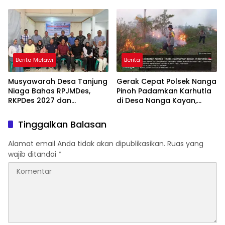
Upacara HUT ke-81 RI
Sinergi dan Tanggung
Jawab Panitia
Berita Melawi
Berita
Musyawarah Desa Tanjung
Gerak Cepat Polsek Nanga
Niaga Bahas RPJMDes,
Pinoh Padamkan Karhutla
RKPDes 2027 dan
di Desa Nanga Kayan,
Percepatan Penanganan
Warga Diimbau Tak Bakar
Stunting
Lahan
Tinggalkan Balasan
Alamat email Anda tidak akan dipublikasikan.
Ruas yang
wajib ditandai
*