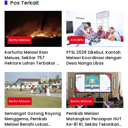
Pos Terkait
Berita Melawi
ATR/BPN
Karhutla Melawi Kian
PTSL 2026 Dikebut, Kantah
Meluas, Sekitar 757
Melawi Koordinasi dengan
Hektare Lahan Terbakar di
Desa Nanga Libas
Delapan Desa
Berita Melawi
Berita Melawi
Semangat Gotong Royong
Pemkab Melawi
Menggema, Pemkab
Matangkan Persiapan HUT
Melawi Benahi Lokasi
Ke-81 RI, Sekda Tekankan