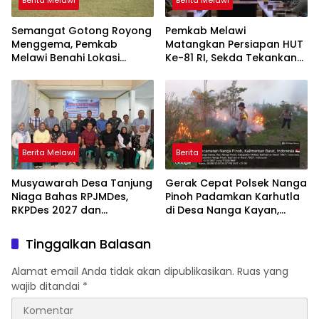
Berita Melawi
Berita Melawi
Semangat Gotong Royong
Pemkab Melawi
Menggema, Pemkab
Matangkan Persiapan HUT
Melawi Benahi Lokasi
Ke-81 RI, Sekda Tekankan
Upacara HUT ke-81 RI
Sinergi dan Tanggung
Jawab Panitia
Berita Melawi
Berita
Musyawarah Desa Tanjung
Gerak Cepat Polsek Nanga
Niaga Bahas RPJMDes,
Pinoh Padamkan Karhutla
RKPDes 2027 dan
di Desa Nanga Kayan,
Percepatan Penanganan
Warga Diimbau Tak Bakar
Stunting
Lahan
Tinggalkan Balasan
Alamat email Anda tidak akan dipublikasikan.
Ruas yang
wajib ditandai
*