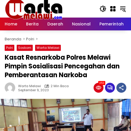
Langsung
ke
konten
Home
Berita
Daerah
Nasional
Pemerintah
Beranda
Polri
Polri
Soskom
Warta Melawi
Kasat Resnarkoba Polres Melawi
Pimpin Sosialisasi Pencegahan dan
Pemberantasan Narkoba
353
Warta Melawi
2 Min Baca
September 9, 2023