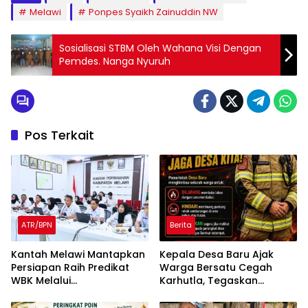
Melawi
Ponpes Syaikh Zainuddin NW
Sosialisasi STBM Oleh Wahana Visi Dengan
Pemdes. Nanga Nyuruh
Pos Terkait
ATR/BPN
Berita
Kantah Melawi Mantapkan
Kepala Desa Baru Ajak
Persiapan Raih Predikat
Warga Bersatu Cegah
WBK Melalui
Karhutla, Tegaskan
Pendampingan Evaluasi
Larangan Membakar
dan Verifikasi Lapangan
Lahan