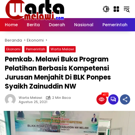
Langsung
ke
konten
Home
Berita
Daerah
Nasional
Pemerintah
Beranda
Ekonomi
Ekonomi
Pemerintah
Warta Melawi
Pemkab. Melawi Buka Program
Pelatihan Berbasis Kompetensi
Jurusan Menjahit Di BLK Ponpes
Syaikh Zainuddin NW
407
Warta Melawi
2 Min Baca
Agustus 25, 2021