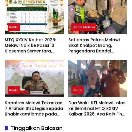
Berita
Berita Melawi
MTQ XXXIV Kalbar 2026:
Satlantas Polres Melawi
Melawi Naik ke Posisi 10
Sikat Knalpot Brong,
Klasemen Sementara,
Pengendara Bandel
Perjuangan Menuju
Langsung Ditilang
Peringkat Lebih Baik
Berlanjut
Berita
Berita
Kapolres Melawi Tekankan
Dua Wakil KTI Melawi Lolos
7 Arahan Strategis kepada
ke Semifinal MTQ XXXIV
Bhabinkamtibmas pada
Kalbar 2026, Asa Raih Final
Rakor FT Binmas 2026
dan Dongkrak Peringkat
Kafilah
Tinggalkan Balasan