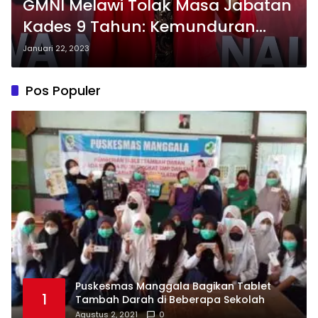
GMNI Melawi Tolak Masa Jabatan
Kades 9 Tahun: Kemunduran
Demokrasi
Januari 22, 2023
Pos Populer
Puskesmas Manggala Bagikan Tablet
1
Tambah Darah di Beberapa Sekolah
Agustus 2, 2021
0