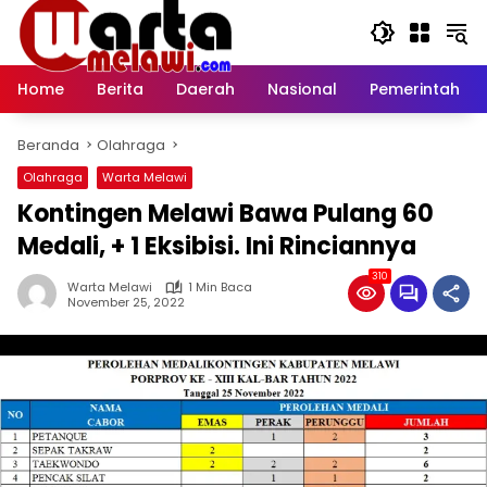
Langsung
ke
konten
Home
Berita
Daerah
Nasional
Pemerintah
Beranda
Olahraga
Olahraga
Warta Melawi
Kontingen Melawi Bawa Pulang 60
Medali, + 1 Eksibisi. Ini Rinciannya
310
Warta Melawi
1 Min Baca
November 25, 2022