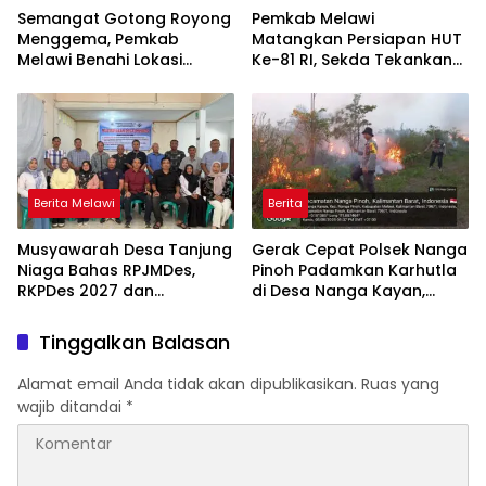
Semangat Gotong Royong
Pemkab Melawi
Menggema, Pemkab
Matangkan Persiapan HUT
Melawi Benahi Lokasi
Ke-81 RI, Sekda Tekankan
Upacara HUT ke-81 RI
Sinergi dan Tanggung
Jawab Panitia
Berita Melawi
Berita
Musyawarah Desa Tanjung
Gerak Cepat Polsek Nanga
Niaga Bahas RPJMDes,
Pinoh Padamkan Karhutla
RKPDes 2027 dan
di Desa Nanga Kayan,
Percepatan Penanganan
Warga Diimbau Tak Bakar
Stunting
Lahan
Tinggalkan Balasan
Alamat email Anda tidak akan dipublikasikan.
Ruas yang
wajib ditandai
*