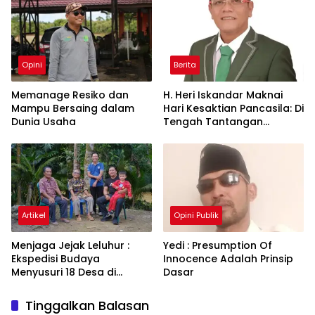
Opini
Berita
Memanage Resiko dan
H. Heri Iskandar Maknai
Mampu Bersaing dalam
Hari Kesaktian Pancasila: Di
Dunia Usaha
Tengah Tantangan
Bangsa, Melawi Berjuang
Bangkit dari
Ketertinggalan
Artikel
Opini Publik
Menjaga Jejak Leluhur :
Yedi : Presumption Of
Ekspedisi Budaya
Innocence Adalah Prinsip
Menyusuri 18 Desa di
Dasar
Kecamatan Sayan
Tinggalkan Balasan