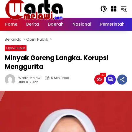
Langsung
ke
konten
Home
Berita
Daerah
Nasional
Pemerintah
Beranda
Opini Publik
Opini Publik
Minyak Goreng Langka. Korupsi
Menggurita
471
Warta Melawi
5 Min Baca
Juni 8, 2022