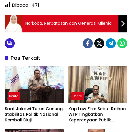
Dibaca :
471
Narkoba, Perbatasan dan Generasi Milenial
Pos Terkait
Berita
Berita
Saat Jokowi Turun Gunung,
Kap Law Firm Sebut Raihan
Stabilitas Politik Nasional
WTP Tingkatkan
Kembali Diuji
Kepercayaan Publik
kepada Pemkab Melawi