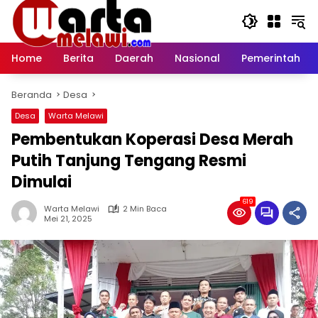
Langsung
ke
konten
Home
Berita
Daerah
Nasional
Pemerintah
Beranda
Desa
Desa
Warta Melawi
Pembentukan Koperasi Desa Merah
Putih Tanjung Tengang Resmi
Dimulai
619
Warta Melawi
2 Min Baca
Mei 21, 2025