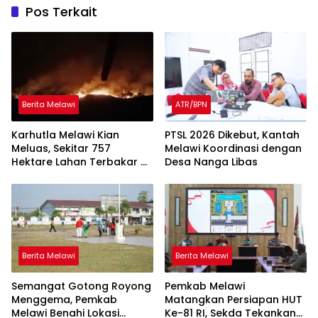
Pos Terkait
Berita Melawi
ATR/BPN
Karhutla Melawi Kian
PTSL 2026 Dikebut, Kantah
Meluas, Sekitar 757
Melawi Koordinasi dengan
Hektare Lahan Terbakar di
Desa Nanga Libas
Delapan Desa
Berita Melawi
Berita Melawi
Semangat Gotong Royong
Pemkab Melawi
Menggema, Pemkab
Matangkan Persiapan HUT
Melawi Benahi Lokasi
Ke-81 RI, Sekda Tekankan