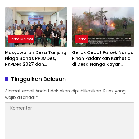
Upacara HUT ke-81 RI
Sinergi dan Tanggung
Jawab Panitia
Berita Melawi
Berita
Musyawarah Desa Tanjung
Gerak Cepat Polsek Nanga
Niaga Bahas RPJMDes,
Pinoh Padamkan Karhutla
RKPDes 2027 dan
di Desa Nanga Kayan,
Percepatan Penanganan
Warga Diimbau Tak Bakar
Stunting
Lahan
Tinggalkan Balasan
Alamat email Anda tidak akan dipublikasikan.
Ruas yang
wajib ditandai
*