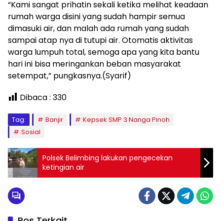
“Kami sangat prihatin sekali ketika melihat keadaan
rumah warga disini yang sudah hampir semua
dimasuki air, dan malah ada rumah yang sudah
sampai atap nya di tutupi air. Otomatis aktivitas
warga lumpuh total, semoga apa yang kita bantu
hari ini bisa meringankan beban masyarakat
setempat,” pungkasnya.(Syarif)
Dibaca :
330
Tag:
Banjir
Kepsek SMP 3 Nanga Pinoh
Sosial
Polsek Belimbing lakukan pengecekan
ketingian air
Pos Terkait