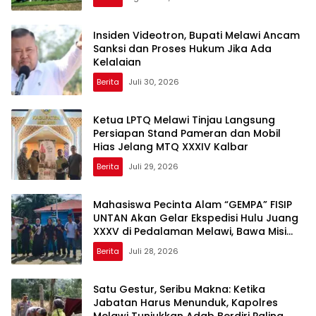
Insiden Videotron, Bupati Melawi Ancam
Sanksi dan Proses Hukum Jika Ada
Kelalaian
Berita
Juli 30, 2026
Ketua LPTQ Melawi Tinjau Langsung
Persiapan Stand Pameran dan Mobil
Hias Jelang MTQ XXXIV Kalbar
Berita
Juli 29, 2026
Mahasiswa Pecinta Alam “GEMPA” FISIP
UNTAN Akan Gelar Ekspedisi Hulu Juang
XXXV di Pedalaman Melawi, Bawa Misi
Pendidikan, Kebencanaan, Konservasi,
Berita
Juli 28, 2026
dan Film Dokumenter
Satu Gestur, Seribu Makna: Ketika
Jabatan Harus Menunduk, Kapolres
Melawi Tunjukkan Adab Berdiri Paling