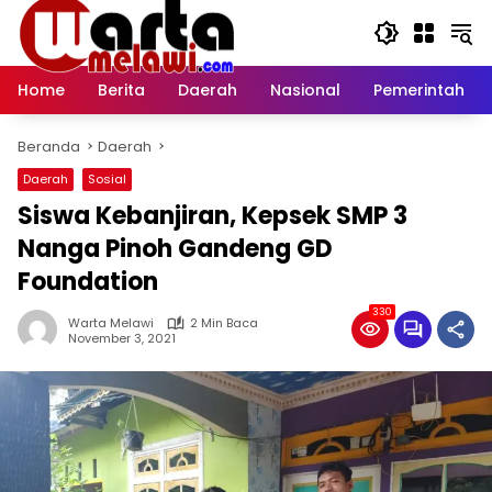
Langsung
ke
konten
Home
Berita
Daerah
Nasional
Pemerintah
Beranda
Daerah
Daerah
Sosial
Siswa Kebanjiran, Kepsek SMP 3
Nanga Pinoh Gandeng GD
Foundation
330
Warta Melawi
2 Min Baca
November 3, 2021