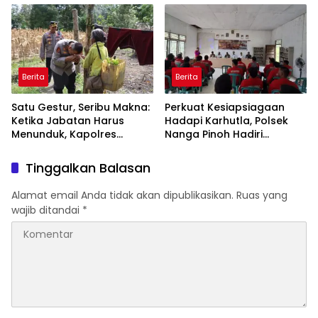
Bawa Misi Pendidikan,
Kebencanaan, Konservasi,
dan Film Dokumenter
Berita
Berita
Satu Gestur, Seribu Makna:
Perkuat Kesiapsiagaan
Ketika Jabatan Harus
Hadapi Karhutla, Polsek
Menunduk, Kapolres
Nanga Pinoh Hadiri
Melawi Tunjukkan Adab
Pembentukan dan
Berdiri Paling Tinggi
Pelatihan MPA Desa
Tinggalkan Balasan
kepada Orang Tua
Semadin Lengkong
Alamat email Anda tidak akan dipublikasikan.
Ruas yang
wajib ditandai
*