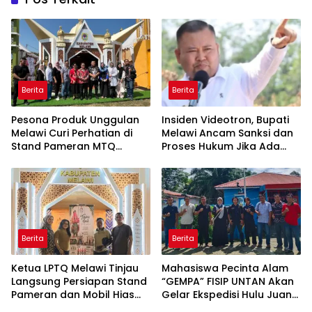
Berita
Berita
Pesona Produk Unggulan
Insiden Videotron, Bupati
Melawi Curi Perhatian di
Melawi Ancam Sanksi dan
Stand Pameran MTQ
Proses Hukum Jika Ada
Kalbar XXXIV, Abon Sibung
Kelalaian
Jadi Primadona
Berita
Berita
Ketua LPTQ Melawi Tinjau
Mahasiswa Pecinta Alam
Langsung Persiapan Stand
“GEMPA” FISIP UNTAN Akan
Pameran dan Mobil Hias
Gelar Ekspedisi Hulu Juang
Jelang MTQ XXXIV Kalbar
XXXV di Pedalaman Melawi,