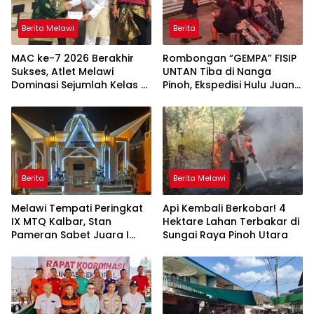
Berita Melawi
Berita
MAC ke-7 2026 Berakhir
Rombongan “GEMPA” FISIP
Sukses, Atlet Melawi
UNTAN Tiba di Nanga
Dominasi Sejumlah Kelas di
Pinoh, Ekspedisi Hulu Juang
Tengah Persaingan 197
XXXV Segera Dimulai, Siap
Atlet dan Tiga Pemanah
Lanjutkan Perjalanan ke
Malaysia
Pedalaman Melawi
Berita
Berita Melawi
Melawi Tempati Peringkat
Api Kembali Berkobar! 4
IX MTQ Kalbar, Stan
Hektare Lahan Terbakar di
Pameran Sabet Juara I
Sungai Raya Pinoh Utara
dan Raih Rp10 Juta