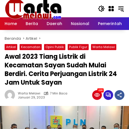
Langsung
ke
konten
Home
Berita
Daerah
Nasional
Pemerintah
Beranda
Artikel
Artikel
Kecamatan
Opini Publik
Publik Figur
Warta Melawi
Awal 2023 Tiang Listrik di
Kecamatan Sayan Sudah Mulai
Berdiri. Cerita Perjuangan Listrik 24
Jam Untuk Sayan
688
Warta Melawi
7 Min Baca
Januari 29, 2023