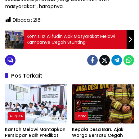
masyarakat”, harapnya.
Dibaca :
218
Komisi IX Alifudin Ajak Masyarakat Melawi
Kampanye Cegah Stunting
Pos Terkait
ATR/BPN
Berita
Kantah Melawi Mantapkan
Kepala Desa Baru Ajak
Persiapan Raih Predikat
Warga Bersatu Cegah