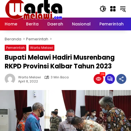
Langsung
ke
konten
Home
Berita
Daerah
Nasional
Pemerintah
Beranda
Pemerintah
Pemerintah
Warta Melawi
Bupati Melawi Hadiri Musrenbang
RKPD Provinsi Kalbar Tahun 2023
218
Warta Melawi
3 Min Baca
April 8, 2022