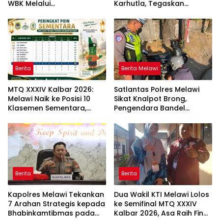
WBK Melalui
Karhutla, Tegaskan
Pendampingan Evaluasi
Larangan Membakar
dan Verifikasi Lapangan
Lahan
Berita
Berita Melawi
MTQ XXXIV Kalbar 2026:
Satlantas Polres Melawi
Melawi Naik ke Posisi 10
Sikat Knalpot Brong,
Klasemen Sementara,
Pengendara Bandel
Perjuangan Menuju
Langsung Ditilang
Peringkat Lebih Baik
Berlanjut
Berita
Berita
Kapolres Melawi Tekankan
Dua Wakil KTI Melawi Lolos
7 Arahan Strategis kepada
ke Semifinal MTQ XXXIV
Bhabinkamtibmas pada
Kalbar 2026, Asa Raih Final