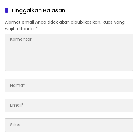
Rakor FT Binmas 2026
dan Dongkrak Peringkat
Kafilah
Tinggalkan Balasan
Alamat email Anda tidak akan dipublikasikan.
Ruas yang
wajib ditandai
*