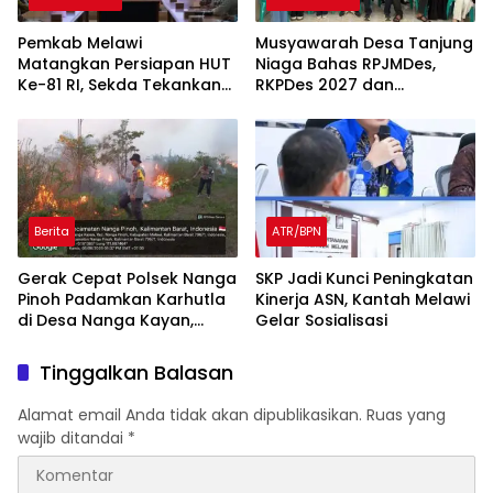
Pemkab Melawi
Musyawarah Desa Tanjung
Matangkan Persiapan HUT
Niaga Bahas RPJMDes,
Ke-81 RI, Sekda Tekankan
RKPDes 2027 dan
Sinergi dan Tanggung
Percepatan Penanganan
Jawab Panitia
Stunting
Berita
ATR/BPN
Gerak Cepat Polsek Nanga
SKP Jadi Kunci Peningkatan
Pinoh Padamkan Karhutla
Kinerja ASN, Kantah Melawi
di Desa Nanga Kayan,
Gelar Sosialisasi
Warga Diimbau Tak Bakar
Lahan
Tinggalkan Balasan
Alamat email Anda tidak akan dipublikasikan.
Ruas yang
wajib ditandai
*