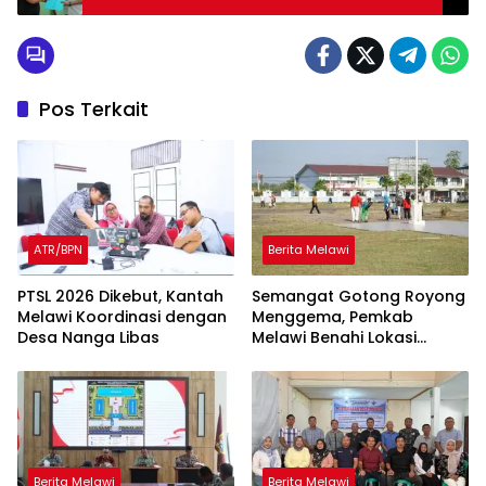
KONI Melawi
Pos Terkait
ATR/BPN
Berita Melawi
PTSL 2026 Dikebut, Kantah
Semangat Gotong Royong
Melawi Koordinasi dengan
Menggema, Pemkab
Desa Nanga Libas
Melawi Benahi Lokasi
Upacara HUT ke-81 RI
Berita Melawi
Berita Melawi