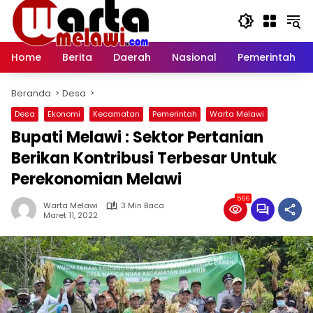
Langsung
ke
konten
Home
Berita
Daerah
Nasional
Pemerintah
Beranda
Desa
Desa
Ekonomi
Kecamatan
Pemerintah
Warta Melawi
Bupati Melawi : Sektor Pertanian
Berikan Kontribusi Terbesar Untuk
Perekonomian Melawi
566
Warta Melawi
3 Min Baca
Maret 11, 2022