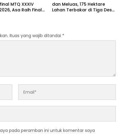
final MTQ XXXIV
dan Meluas, 175 Hektare
2026, Asa Raih Final
Lahan Terbakar di Tiga Desa,
ngkrak Peringkat
BPBD Harapkan Dukungan
Satgas Udara
kan.
Ruas yang wajib ditandai
*
saya pada peramban ini untuk komentar saya