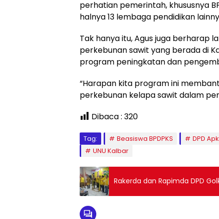
perhatian pemerintah, khususnya 
halnya 13 lembaga pendidikan lainny
Tak hanya itu, Agus juga berharap 
perkebunan sawit yang berada di K
program peningkatan dan pengemb
“Harapan kita program ini membantu
perkebunan kelapa sawit dalam pe
Dibaca :
320
Tag:
Beasiswa BPDPKS
DPD Apk
UNU Kalbar
Rakerda dan Rapimda DPD Golk