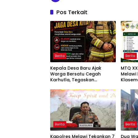
Pos Terkait
Berita
Berita
Kepala Desa Baru Ajak
MTQ XXX
Warga Bersatu Cegah
Melawi 
Karhutla, Tegaskan
Klasem
Larangan Membakar Lahan
Perjuan
Lebih B
Berita
Berita
Kapolres Melawi Tekankan 7
Dua Wak