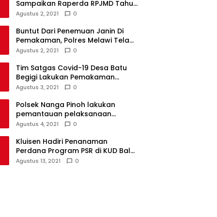
Sampaikan Raperda RPJMD Tahun
2021-2026 ke DPRD
Agustus 2, 2021
0
Buntut Dari Penemuan Janin Di
Pemakaman, Polres Melawi Telah
Tetapkan 4 Tersangka
Agustus 2, 2021
0
Tim Satgas Covid-19 Desa Batu
Begigi Lakukan Pemakaman
Pasien Covid-19 Sesuai Prokes
Agustus 3, 2021
0
Polsek Nanga Pinoh lakukan
pemantauan pelaksanaan
vaksinasi covid-19 tahap 2
Agustus 4, 2021
0
Kluisen Hadiri Penanaman
Perdana Program PSR di KUD Bale
Yotro Beloyan
Agustus 13, 2021
0