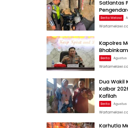
Satlantas P
Pengendara
Berita Melawi
A
Wartamelawi.com
Kapolres M
Bhabinkam
Berita
Agustus 
Wartamelawi.com 
Dua Wakil 
Kalbar 202
Kafilah
Berita
Agustus 
Wartamelawi.co
Karhutla M