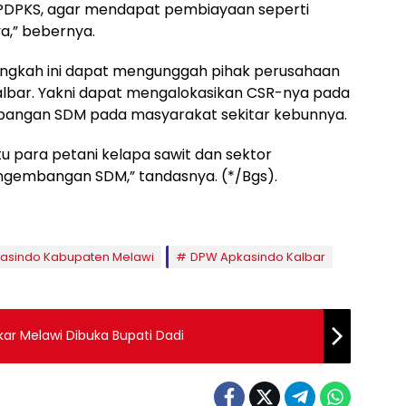
BPDPKS, agar mendapat pembiayaan seperti
a,” bebernya.
langkah ini dapat mengunggah pihak perusahaan
albar. Yakni dapat mengalokasikan CSR-nya pada
angan SDM pada masyarakat sekitar kebunnya.
 para petani kelapa sawit dan sektor
ngembangan SDM,” tandasnya. (*/Bgs).
asindo Kabupaten Melawi
DPW Apkasindo Kalbar
ar Melawi Dibuka Bupati Dadi