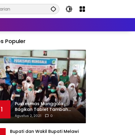
s Populer
Puskesmas Manggala
1
Bagikan Tablet Tambah
Darah di Beberapa Sekolah
Agustus 2, 2021
0
Bupati dan Wakil Bupati Melawi