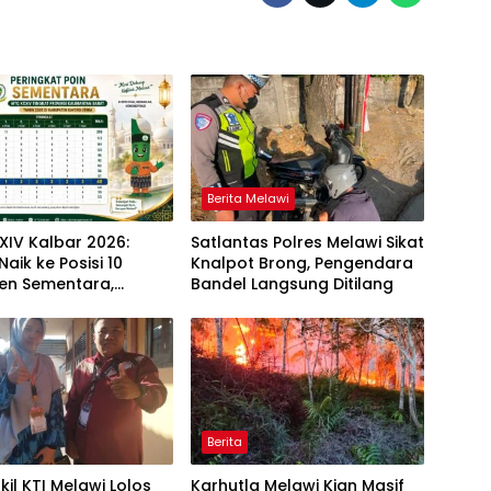
Berita Melawi
IV Kalbar 2026:
Satlantas Polres Melawi Sikat
Naik ke Posisi 10
Knalpot Brong, Pengendara
en Sementara,
Bandel Langsung Ditilang
gan Menuju Peringkat
aik Berlanjut
Berita
il KTI Melawi Lolos
Karhutla Melawi Kian Masif