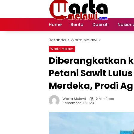
Langsung
ke
konten
Home
Berita
Daerah
Nasion
Beranda
Warta Melawi
Warta Melawi
Diberangkatkan k
Petani Sawit Lul
Merdeka, Prodi Ag
Warta Melawi
2 Min Baca
September 9, 2023