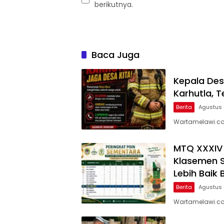
berikutnya.
Baca Juga
Kepala Des
Karhutla,
Berita
Agustus 
Wartamelawi.co
MTQ XXXIV K
Klasemen S
Lebih Baik 
Berita
Agustus 
Wartamelawi.com