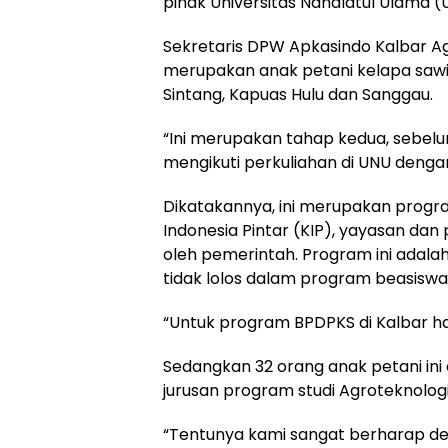
pihak Universitas Nahdlatul Ulama (
Sekretaris DPW Apkasindo Kalbar A
merupakan anak petani kelapa sawit 
Sintang, Kapuas Hulu dan Sanggau.
“Ini merupakan tahap kedua, sebel
mengikuti perkuliahan di UNU dengan
Dikatakannya, ini merupakan prog
Indonesia Pintar (KIP), yayasan da
oleh pemerintah. Program ini adalah
tidak lolos dalam program beasisw
“Untuk program BPDPKS di Kalbar han
Sedangkan 32 orang anak petani in
jurusan program studi Agroteknologi
“Tentunya kami sangat berharap den