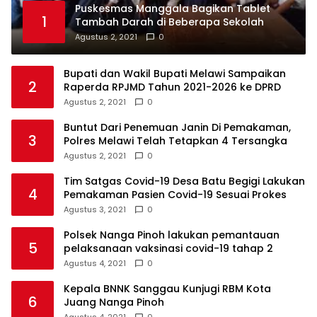
Puskesmas Manggala Bagikan Tablet
1
Tambah Darah di Beberapa Sekolah
Agustus 2, 2021
0
Bupati dan Wakil Bupati Melawi Sampaikan
2
Raperda RPJMD Tahun 2021-2026 ke DPRD
Agustus 2, 2021
0
Buntut Dari Penemuan Janin Di Pemakaman,
3
Polres Melawi Telah Tetapkan 4 Tersangka
Agustus 2, 2021
0
Tim Satgas Covid-19 Desa Batu Begigi Lakukan
4
Pemakaman Pasien Covid-19 Sesuai Prokes
Agustus 3, 2021
0
Polsek Nanga Pinoh lakukan pemantauan
5
pelaksanaan vaksinasi covid-19 tahap 2
Agustus 4, 2021
0
Kepala BNNK Sanggau Kunjugi RBM Kota
6
Juang Nanga Pinoh
Agustus 4, 2021
0