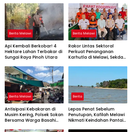
Berita Melawi
Berita Melawi
Api Kembali Berkobar! 4
Rakor Lintas Sektoral
Hektare Lahan Terbakar di
Perkuat Penanganan
Sungai Raya Pinoh Utara
Karhutla di Melawi, Sekda
Ajak Masyarakat
Tingkatkan Kewaspadaan
Berita Melawi
Berita
Antisipasi Kebakaran di
Lepas Penat Sebelum
Musim Kering, Polsek Sokan
Penutupan, Kafilah Melawi
Bersama Warga Basahi
Nikmati Keindahan Pantai
Atap dan Jalan
Pulau Mayang