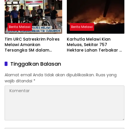
Berita Melawi
Berita Melawi
Tim URC Satreskrim Polres
Karhutla Melawi Kian
Melawi Amankan
Meluas, Sekitar 757
Tersangka SM dalam
Hektare Lahan Terbakar di
Kasus Curanmor di Desa
Delapan Desa
Paal
Tinggalkan Balasan
Alamat email Anda tidak akan dipublikasikan.
Ruas yang
wajib ditandai
*