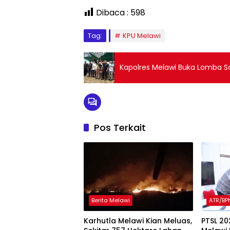
Dibaca :
598
Tag:
KPU Melawi
Kapolres Melawi Buka Lomba S
Pos Terkait
Berita Melawi
ATR/BP
Karhutla Melawi Kian Meluas,
PTSL 20