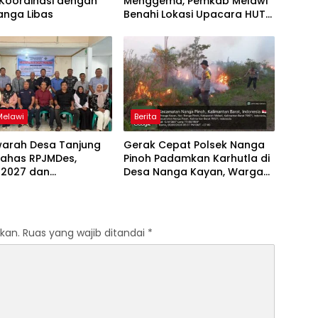
 Koordinasi dengan
Menggema, Pemkab Melawi
anga Libas
Benahi Lokasi Upacara HUT
ke-81 RI
Melawi
Berita
arah Desa Tanjung
Gerak Cepat Polsek Nanga
Bahas RPJMDes,
Pinoh Padamkan Karhutla di
 2027 dan
Desa Nanga Kayan, Warga
atan Penanganan
Diimbau Tak Bakar Lahan
g
kan.
Ruas yang wajib ditandai
*