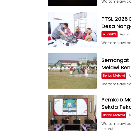
Wartamelawi.com
PTSL 2026 
Desa Nanga
ATR/BPN
Agustu
Wartamelawi.com
Semangat 
Melawi Ben
Berita Melawi
A
Wartamelawi.com
Pemkab Mel
Sekda Teka
Berita Melawi
A
Wartamelawi.co
seluruh…