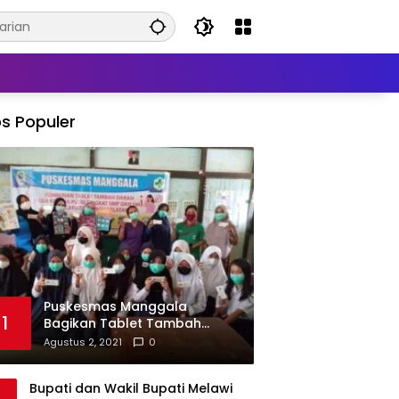
s Populer
Puskesmas Manggala
1
Bagikan Tablet Tambah
Darah di Beberapa Sekolah
Agustus 2, 2021
0
Bupati dan Wakil Bupati Melawi