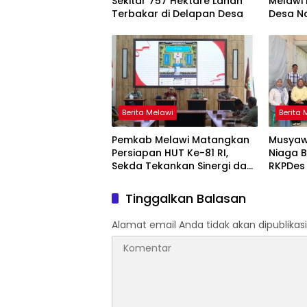
Sekitar 757 Hektare Lahan
Melawi
Terbakar di Delapan Desa
Desa N
Berita Melawi
Berita 
Pemkab Melawi Matangkan
Musyaw
Persiapan HUT Ke-81 RI,
Niaga 
Sekda Tekankan Sinergi dan
RKPDes
Tanggung Jawab Panitia
Percep
Stuntin
Tinggalkan Balasan
Alamat email Anda tidak akan dipublikasi