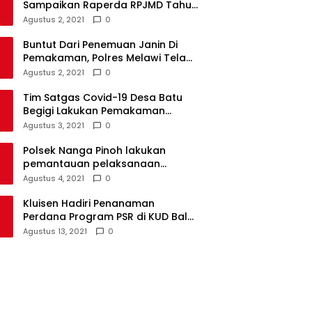
Sampaikan Raperda RPJMD Tahun
2021-2026 ke DPRD
Agustus 2, 2021
0
Buntut Dari Penemuan Janin Di
Pemakaman, Polres Melawi Telah
Tetapkan 4 Tersangka
Agustus 2, 2021
0
Tim Satgas Covid-19 Desa Batu
Begigi Lakukan Pemakaman
Pasien Covid-19 Sesuai Prokes
Agustus 3, 2021
0
Polsek Nanga Pinoh lakukan
pemantauan pelaksanaan
vaksinasi covid-19 tahap 2
Agustus 4, 2021
0
Kluisen Hadiri Penanaman
Perdana Program PSR di KUD Bale
Yotro Beloyan
Agustus 13, 2021
0