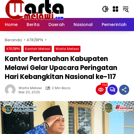
Langsung
ke
konten
Home
Berita
Daerah
Nasional
Pemerintah
Beranda
ATR/BPN
ATR/BPN
Kantah Melawi
Warta Melawi
Kantor Pertanahan Kabupaten
Melawi Gelar Upacara Peringatan
Hari Kebangkitan Nasional ke-117
734
Warta Melawi
2 Min Baca
Mei 20, 2025