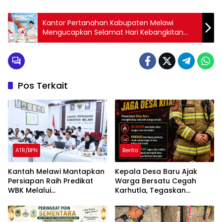
Kantor Pertanahan Kabupaten Melawi
Mengucapkan Selamat Hari Kebangkitan
Nasional 20 Mei 2025
Pos Terkait
ATR/BPN
Berita
Kantah Melawi Mantapkan
Kepala Desa Baru Ajak
Persiapan Raih Predikat
Warga Bersatu Cegah
WBK Melalui
Karhutla, Tegaskan
Pendampingan Evaluasi
Larangan Membakar
dan Verifikasi Lapangan
Lahan