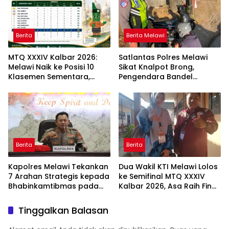
Berita
Berita Melawi
MTQ XXXIV Kalbar 2026:
Satlantas Polres Melawi
Melawi Naik ke Posisi 10
Sikat Knalpot Brong,
Klasemen Sementara,
Pengendara Bandel
Perjuangan Menuju
Langsung Ditilang
Peringkat Lebih Baik
Berlanjut
Berita
Berita
Kapolres Melawi Tekankan
Dua Wakil KTI Melawi Lolos
7 Arahan Strategis kepada
ke Semifinal MTQ XXXIV
Bhabinkamtibmas pada
Kalbar 2026, Asa Raih Final
Rakor FT Binmas 2026
dan Dongkrak Peringkat
Kafilah
Tinggalkan Balasan