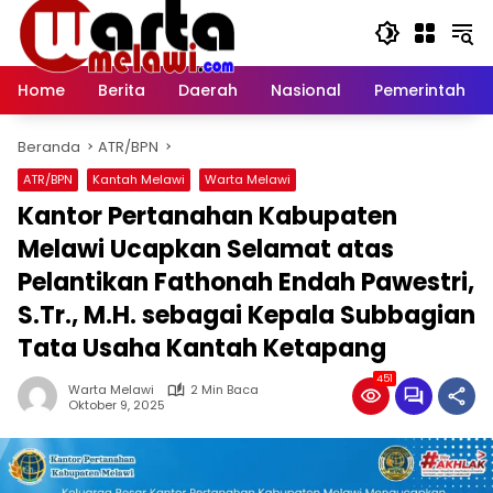
Langsung
ke
konten
Home
Berita
Daerah
Nasional
Pemerintah
Beranda
ATR/BPN
ATR/BPN
Kantah Melawi
Warta Melawi
Kantor Pertanahan Kabupaten
Melawi Ucapkan Selamat atas
Pelantikan Fathonah Endah Pawestri,
S.Tr., M.H. sebagai Kepala Subbagian
Tata Usaha Kantah Ketapang
451
Warta Melawi
2 Min Baca
Oktober 9, 2025