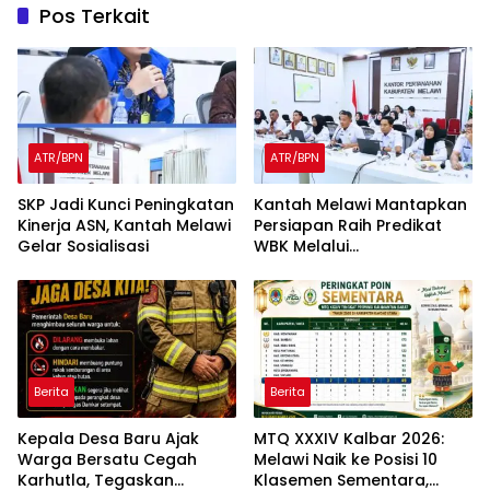
Pos Terkait
ATR/BPN
ATR/BPN
SKP Jadi Kunci Peningkatan
Kantah Melawi Mantapkan
Kinerja ASN, Kantah Melawi
Persiapan Raih Predikat
Gelar Sosialisasi
WBK Melalui
Pendampingan Evaluasi
dan Verifikasi Lapangan
Berita
Berita
Kepala Desa Baru Ajak
MTQ XXXIV Kalbar 2026:
Warga Bersatu Cegah
Melawi Naik ke Posisi 10
Karhutla, Tegaskan
Klasemen Sementara,