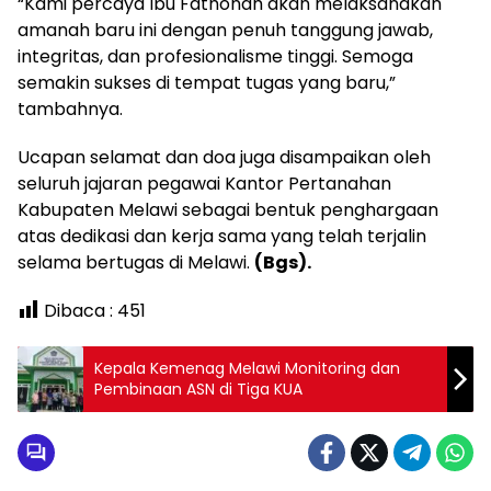
“Kami percaya Ibu Fathonah akan melaksanakan
amanah baru ini dengan penuh tanggung jawab,
integritas, dan profesionalisme tinggi. Semoga
semakin sukses di tempat tugas yang baru,”
tambahnya.
Ucapan selamat dan doa juga disampaikan oleh
seluruh jajaran pegawai Kantor Pertanahan
Kabupaten Melawi sebagai bentuk penghargaan
atas dedikasi dan kerja sama yang telah terjalin
selama bertugas di Melawi.
(Bgs).
Dibaca :
451
Kepala Kemenag Melawi Monitoring dan
Pembinaan ASN di Tiga KUA