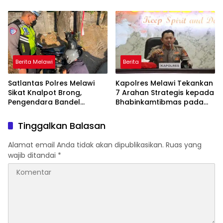
Larangan Membakar
Perjuangan Menuju
Lahan
Peringkat Lebih Baik
Berlanjut
Berita Melawi
Berita
Satlantas Polres Melawi
Kapolres Melawi Tekankan
Sikat Knalpot Brong,
7 Arahan Strategis kepada
Pengendara Bandel
Bhabinkamtibmas pada
Langsung Ditilang
Rakor FT Binmas 2026
Tinggalkan Balasan
Alamat email Anda tidak akan dipublikasikan.
Ruas yang
wajib ditandai
*