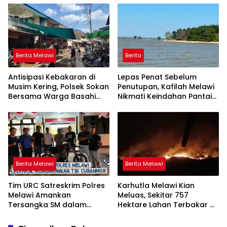
Tingkatkan Kewaspadaan
Berita Melawi
Berita
Antisipasi Kebakaran di
Lepas Penat Sebelum
Musim Kering, Polsek Sokan
Penutupan, Kafilah Melawi
Bersama Warga Basahi
Nikmati Keindahan Pantai
Atap dan Jalan
Pulau Mayang
Berita Melawi
Berita Melawi
Tim URC Satreskrim Polres
Karhutla Melawi Kian
Melawi Amankan
Meluas, Sekitar 757
Tersangka SM dalam
Hektare Lahan Terbakar di
Kasus Curanmor di Desa
Delapan Desa
Paal