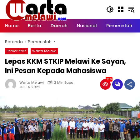
Langsung
ke
konten
Home
Berita
Daerah
Nasional
Pemerintah
Beranda
Pemerintah
Pemerintah
Warta Melawi
Lepas KKM STKIP Melawi Ke Sayan,
Ini Pesan Kepada Mahasiswa
226
Warta Melawi
2 Min Baca
Juli 14, 2022