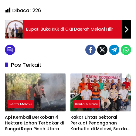
Dibaca :
226
Bupati Buka KKR di GKII Daerah Melawi Hilir
Pos Terkait
Berita Melawi
Berita Melawi
Api Kembali Berkobar! 4
Rakor Lintas Sektoral
Hektare Lahan Terbakar di
Perkuat Penanganan
Sungai Raya Pinoh Utara
Karhutla di Melawi, Sekda
Ajak Masyarakat