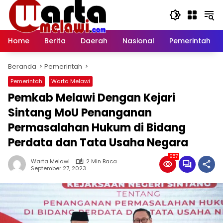
Langsung
ke
konten
Home
Berita
Daerah
Nasional
Pemerintah
Beranda
Pemerintah
Pemerintah
Warta Melawi
Pemkab Melawi Dengan Kejari
Sintang MoU Penanganan
Permasalahan Hukum di Bidang
Perdata dan Tata Usaha Negara
657
Warta Melawi
2 Min Baca
September 27, 2023