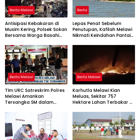
Berita Melawi
Berita
Antisipasi Kebakaran di
Lepas Penat Sebelum
Musim Kering, Polsek Sokan
Penutupan, Kafilah Melawi
Bersama Warga Basahi
Nikmati Keindahan Pantai
Atap dan Jalan
Pulau Mayang
Berita Melawi
Berita Melawi
Tim URC Satreskrim Polres
Karhutla Melawi Kian
Melawi Amankan
Meluas, Sekitar 757
Tersangka SM dalam
Hektare Lahan Terbakar di
Kasus Curanmor di Desa
Delapan Desa
Paal