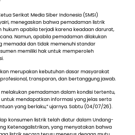
etua Serikat Media Siber Indonesia (SMSI)
airi, menegaskan bahwa pemadaman listrik
 hukum apabila terjadi karena keadaan darurat,
ncana. Namun, apabila pemadaman dilakukan
ng memadai dan tidak memenuhi standar
nsumen memiliki hak untuk memperoleh
i.
strikan merupakan kebutuhan dasar masyarakat
profesional, transparan, dan bertanggung jawab.
melakukan pemadaman dalam kondisi tertentu,
k untuk mendapatkan informasi yang jelas serta
tuan yang berlaku,” ujarnya. Sabtu (04/07/26).
dap konsumen listrik telah diatur dalam Undang-
ng Ketenagalistrikan, yang menyatakan bahwa
a listrik secara terus-menerus dengan mutu