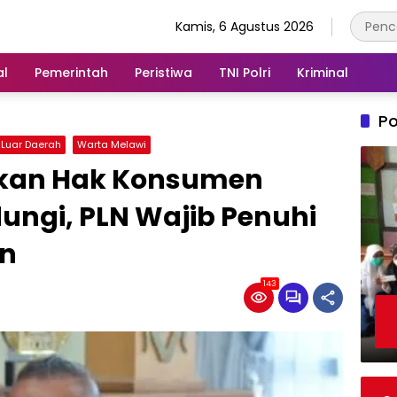
Kamis, 6 Agustus 2026
al
Pemerintah
Peristiwa
TNI Polri
Kriminal
Po
 Luar Daerah
Warta Melawi
tkan Hak Konsumen
ndungi, PLN Wajib Penuhi
an
143