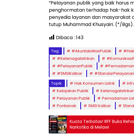
“Pelayanan publik yang baik harus 
penghormatan terhadap hak-hak k
penyedia layanan dan masyarakat da
tutup Muhammad Khusyairi. (*/Bgs).
Dibaca :
143
Tag:
#AkuntabilitasPublik
#Hak
#Ketenagalistrikan
#KomunikasiP
#PelayananPublik
#PemadamanLi
#SMSIKalbar
#StandarPelayana
Topik:
Hak Konsumen Listrik
Infr
Kebijakan Publik
Ketenagalistrika
Pelayanan Publik
Pemadaman List
Pontianak
SMSI Kalbar
Stand
Kuota Terbatas! RFF Buka Reha
Narkotika di Melawi