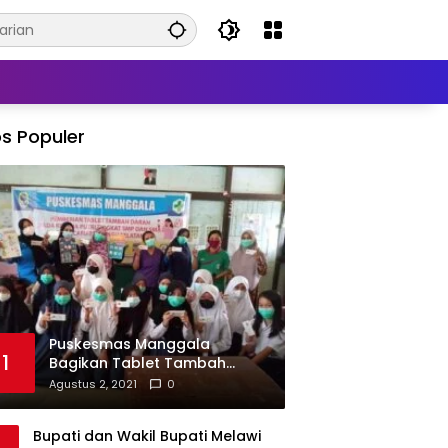
s Populer
Puskesmas Manggala
1
Bagikan Tablet Tambah
Darah di Beberapa Sekolah
Agustus 2, 2021
0
Bupati dan Wakil Bupati Melawi