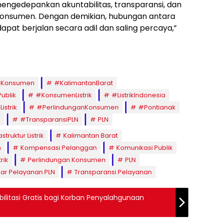
mengedepankan akuntabilitas, transparansi, dan
onsumen. Dengan demikian, hubungan antara
pat berjalan secara adil dan saling percaya,”
Konsumen
#KalimantanBarat
ublik
#KonsumenListrik
#ListrikIndonesia
strik
#PerlindunganKonsumen
#Pontianak
n
#TransparansiPLN
PLN
astruktur Listrik
Kalimantan Barat
n
Kompensasi Pelanggan
Komunikasi Publik
rik
Perlindungan Konsumen
PLN
ar Pelayanan PLN
Transparansi Pelayanan
bilitasi Gratis bagi Korban Penyalahgunaan