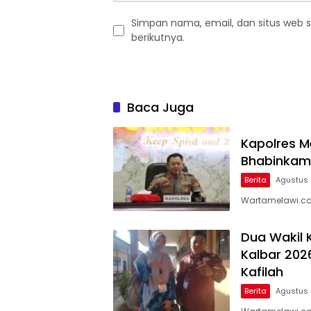
Simpan nama, email, dan situs web 
berikutnya.
Baca Juga
Kapolres M
Bhabinkam
Berita
Agustus 
Wartamelawi.com 
Dua Wakil 
Kalbar 202
Kafilah
Berita
Agustus 