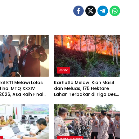
Berita
il KTI Melawi Lolos
Karhutla Melawi Kian Masif
final MTQ XXXIV
dan Meluas, 175 Hektare
2026, Asa Raih Final
Lahan Terbakar di Tiga Desa,
ngkrak Peringkat
BPBD Harapkan Dukungan
Satgas Udara