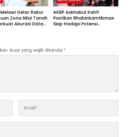
N
Berita Melawi
 Melawi Gelar Rakor
AKBP Askhabul Kahfi
uan Zona Nilai Tanah
Pastikan Bhabinkamtibmas
erkuat Akurasi Data
Siap Hadapi Potensi
ahan
Gangguan Kamtibmas
kan.
Ruas yang wajib ditandai
*