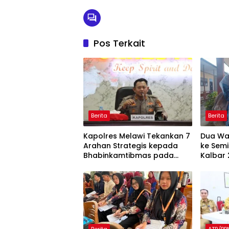
Pos Terkait
Berita
Berita
Kapolres Melawi Tekankan 7
Dua Wak
Arahan Strategis kepada
ke Semi
Bhabinkamtibmas pada
Kalbar 
Rakor FT Binmas 2026
dan Do
Kafilah