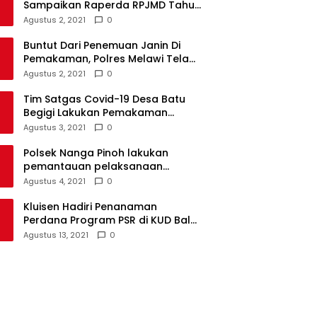
Sampaikan Raperda RPJMD Tahun
2021-2026 ke DPRD
Agustus 2, 2021
0
Buntut Dari Penemuan Janin Di
Pemakaman, Polres Melawi Telah
Tetapkan 4 Tersangka
Agustus 2, 2021
0
Tim Satgas Covid-19 Desa Batu
Begigi Lakukan Pemakaman
Pasien Covid-19 Sesuai Prokes
Agustus 3, 2021
0
Polsek Nanga Pinoh lakukan
pemantauan pelaksanaan
vaksinasi covid-19 tahap 2
Agustus 4, 2021
0
Kluisen Hadiri Penanaman
Perdana Program PSR di KUD Bale
Yotro Beloyan
Agustus 13, 2021
0