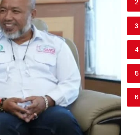
2
3
4
5
6
r