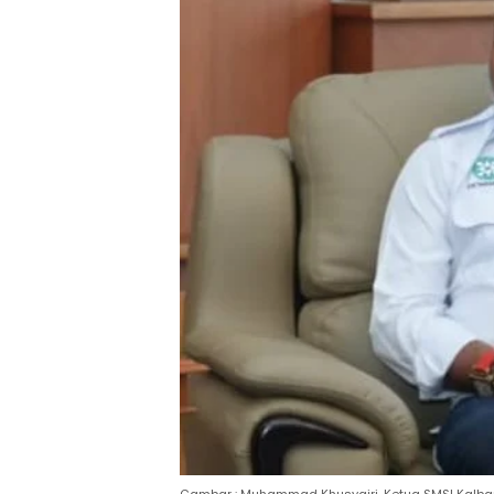
Gambar : Muhammad Khusyairi. Ketua SMSI Kalba