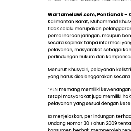
Wartamelawi.com, Pontianak –
K
Kalimantan Barat, Muhammad Khusy
tidak selalu merupakan pelanggaran
pemeliharaan jaringan, maupun be
secara sepihak tanpa informasi ya
pelayanan, masyarakat sebagai ko
perlindungan hukum dan kompensas
Menurut Khusyairi, pelayanan keli
yang harus diselenggarakan secara 
“PLN memang memiliki kewenangan 
tetapi masyarakat juga memiliki ha
pelayanan yang sesuai dengan keten
Ia menjelaskan, perlindungan terha
Undang Nomor 30 Tahun 2009 tenta
konsumen berhak memperoleh tenag