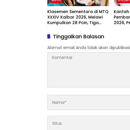
Berita
ATR/BP
Klasemen Sementara di MTQ
Kantah
XXXIV Kalbar 2026, Melawi
Pembar
Kumpulkan 28 Poin, Tiga
2026, P
Finalis Siap Dongkrak
Pertan
Peringkat
Tinggalkan Balasan
Alamat email Anda tidak akan dipublikasi