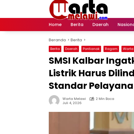
Langsung
ke
konten
Home
Berita
Daerah
Nasion
Beranda
Berita
Berita
Daerah
Pontianak
Ragam
Warta
SMSI Kalbar Inga
Listrik Harus Dili
Standar Pelayan
Warta Melawi
2 Min Baca
Juli 4, 2026