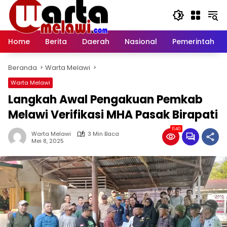
Langsung
ke
konten
Home
Berita
Daerah
Nasional
Pemerintah
Beranda
Warta Melawi
Warta Melawi
Langkah Awal Pengakuan Pemkab
Melawi Verifikasi MHA Pasak Birapati
1140
Warta Melawi
3 Min Baca
Mei 8, 2025