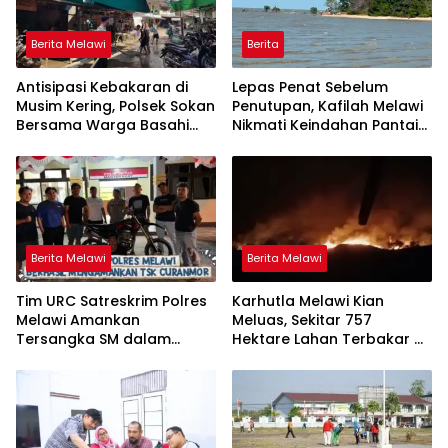
Berita Melawi
Berita
Antisipasi Kebakaran di
Lepas Penat Sebelum
Musim Kering, Polsek Sokan
Penutupan, Kafilah Melawi
Bersama Warga Basahi
Nikmati Keindahan Pantai
Atap dan Jalan
Pulau Mayang
Berita Melawi
Berita Melawi
Tim URC Satreskrim Polres
Karhutla Melawi Kian
Melawi Amankan
Meluas, Sekitar 757
Tersangka SM dalam
Hektare Lahan Terbakar di
Kasus Curanmor di Desa
Delapan Desa
Paal