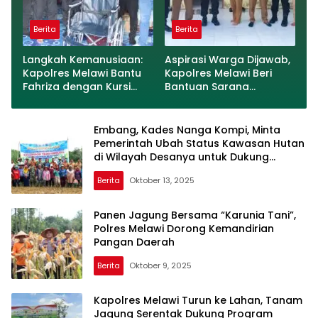
Berita
Berita
Langkah Kemanusiaan:
Aspirasi Warga Dijawab,
Kapolres Melawi Bantu
Kapolres Melawi Beri
Fahriza dengan Kursi
Bantuan Sarana
Roda
Olahraga ke Desa
Labang
Embang, Kades Nanga Kompi, Minta
Pemerintah Ubah Status Kawasan Hutan
di Wilayah Desanya untuk Dukung
Ketahanan Pangan
Berita
Oktober 13, 2025
Panen Jagung Bersama “Karunia Tani”,
Polres Melawi Dorong Kemandirian
Pangan Daerah
Berita
Oktober 9, 2025
Kapolres Melawi Turun ke Lahan, Tanam
Jagung Serentak Dukung Program