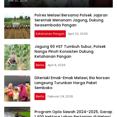
Kesejahteraan Petani
Mei 30, 2026
Polres Melawi Bersama Polsek Jajaran
Serentak Menanam Jagung, Dukung
Swasembada Pangan
Ketahanan Pangan
April 22, 2026
Jagung 60 HST Tumbuh Subur, Polsek
Nanga Pinoh Konsisten Dukung
Ketahanan Pangan
Berita
April 8, 2026
Diteriaki Emak-Emak Melawi, Ria Norsan
Langsung Turunkan Harga Paket
Sembako
Berita
Februari 24, 2026
Program Opla Sawah 2024–2025, Garap
1.400 Hektare Lahan Pertanian di Melawi