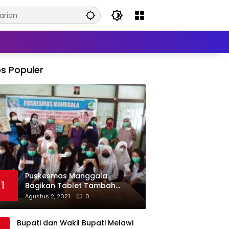
s Populer
Puskesmas Manggala
1
Bagikan Tablet Tambah
Darah di Beberapa Sekolah
Agustus 2, 2021
0
Bupati dan Wakil Bupati Melawi