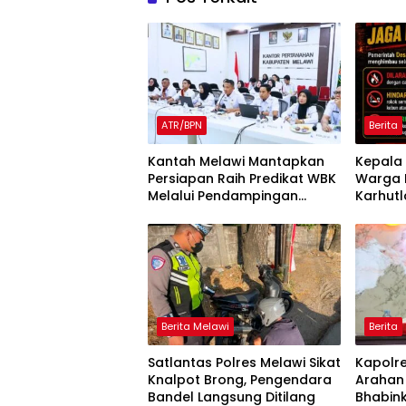
ATR/BPN
Berita
Kantah Melawi Mantapkan
Kepala 
Persiapan Raih Predikat WBK
Warga 
Melalui Pendampingan
Karhutl
Evaluasi dan Verifikasi
Larang
Lapangan
Berita Melawi
Berita
Satlantas Polres Melawi Sikat
Kapolr
Knalpot Brong, Pengendara
Arahan
Bandel Langsung Ditilang
Bhabin