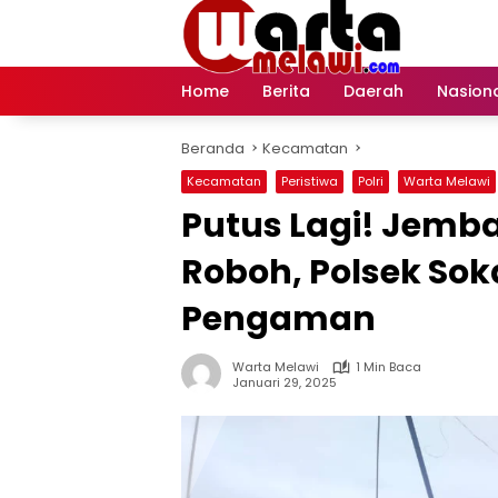
Langsung
ke
konten
Home
Berita
Daerah
Nasion
Beranda
Kecamatan
Kecamatan
Peristiwa
Polri
Warta Melawi
Putus Lagi! Jemb
Roboh, Polsek Sok
Pengaman
Warta Melawi
1 Min Baca
Januari 29, 2025