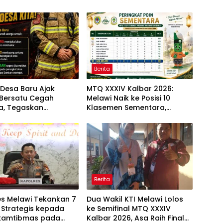
Berita
Desa Baru Ajak
MTQ XXXIV Kalbar 2026:
Bersatu Cegah
Melawi Naik ke Posisi 10
a, Tegaskan
Klasemen Sementara,
an Membakar Lahan
Perjuangan Menuju Peringkat
Lebih Baik Berlanjut
Berita
es Melawi Tekankan 7
Dua Wakil KTI Melawi Lolos
 Strategis kepada
ke Semifinal MTQ XXXIV
kamtibmas pada
Kalbar 2026, Asa Raih Final