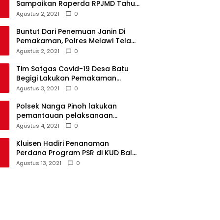
Sampaikan Raperda RPJMD Tahun
2021-2026 ke DPRD
Agustus 2, 2021
0
Buntut Dari Penemuan Janin Di
Pemakaman, Polres Melawi Telah
Tetapkan 4 Tersangka
Agustus 2, 2021
0
Tim Satgas Covid-19 Desa Batu
Begigi Lakukan Pemakaman
Pasien Covid-19 Sesuai Prokes
Agustus 3, 2021
0
Polsek Nanga Pinoh lakukan
pemantauan pelaksanaan
vaksinasi covid-19 tahap 2
Agustus 4, 2021
0
Kluisen Hadiri Penanaman
Perdana Program PSR di KUD Bale
Yotro Beloyan
Agustus 13, 2021
0