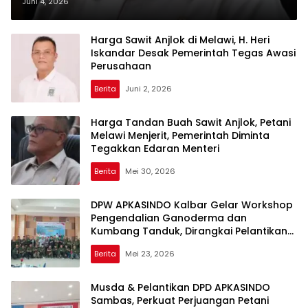
Peduli terhadap Aspirasi Petani
Juni 4, 2026
Harga Sawit Anjlok di Melawi, H. Heri
Iskandar Desak Pemerintah Tegas Awasi
Perusahaan
Berita
Juni 2, 2026
Harga Tandan Buah Sawit Anjlok, Petani
Melawi Menjerit, Pemerintah Diminta
Tegakkan Edaran Menteri
Berita
Mei 30, 2026
DPW APKASINDO Kalbar Gelar Workshop
Pengendalian Ganoderma dan
Kumbang Tanduk, Dirangkai Pelantikan
Pengurus Periode 2024–2029
Berita
Mei 23, 2026
Musda & Pelantikan DPD APKASINDO
Sambas, Perkuat Perjuangan Petani