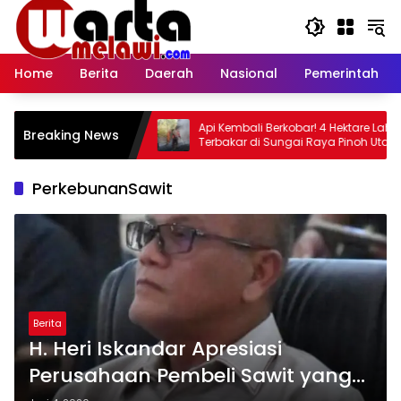
Langsung
ke
konten
Home
Berita
Daerah
Nasional
Pemerintah
t IX MTQ Kalbar,
Api Kembali Berkobar! 4 Hektare Lahan
Breaking News
ra I dan Raih
Terbakar di Sungai Raya Pinoh Utara
PerkebunanSawit
Berita
H. Heri Iskandar Apresiasi
Perusahaan Pembeli Sawit yang